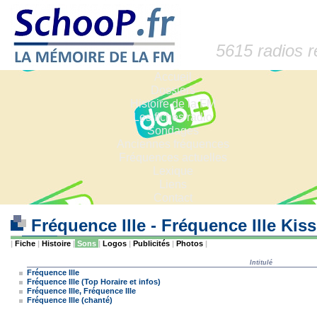
5615 radios 
Accueil
Dossiers
Histoire de la FM
Les fiches radio
Sondages
Anciennes fréquences
Fréquences actuelles
Lexique
Liens
Contact
Fréquence Ille - Fréquence Ille Kis
|
Fiche
|
Histoire
|
Sons
|
Logos
|
Publicités
|
Photos
|
Intitulé
Fréquence Ille
Fréquence Ille (Top Horaire et infos)
Fréquence Ille, Fréquence Ille
Fréquence Ille (chanté)