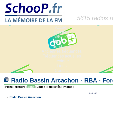
5615 radios 
Accueil
Dossiers
Histoire de la FM
Les fiches radio
Sondages
Anciennes fréquences
Fréquences actuelles
Lexique
Liens
Contact
Radio Bassin Arcachon - RBA - Fo
|
Fiche
|
Histoire
|
Sons
|
Logos
|
Publicités
|
Photos
|
Intitulé
Radio Bassin Arcachon