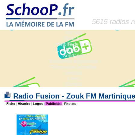
5615 radios 
Accueil
Dossiers
Histoire de la FM
Les fiches radio
Sondages
Anciennes fréquences
Fréquences actuelles
Lexique
Liens
Contact
Radio Fusion - Zouk FM Martinique
|
Fiche
|
Histoire
|
Logos
|
Publicités
|
Photos
|