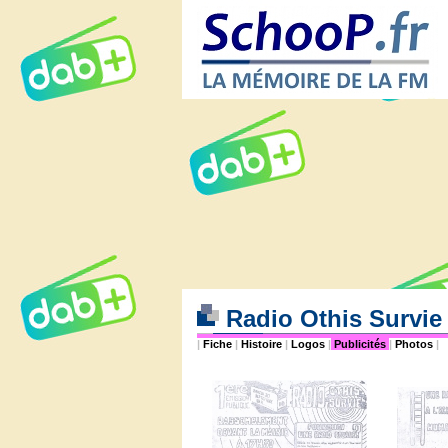
Radio Othis Survi
|
Fiche
|
Histoire
|
Logos
|
Publicités
|
Photos
|