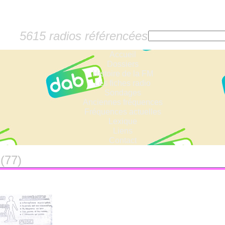
5615 radios référencées
Accueil
Dossiers
Histoire de la FM
Les fiches radio
Sondages
Anciennes fréquences
Fréquences actuelles
Lexique
Liens
Contact
e
(77)