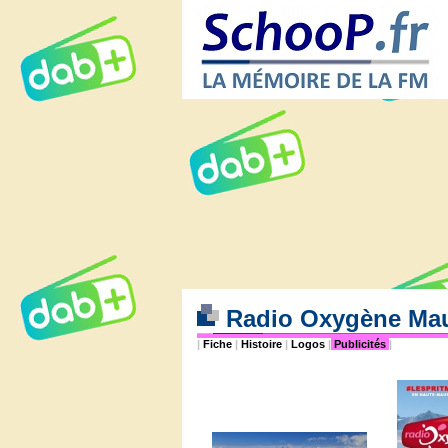
Radio Oxygène Mau
|
Fiche
|
Histoire
|
Logos
|
Publicités
|