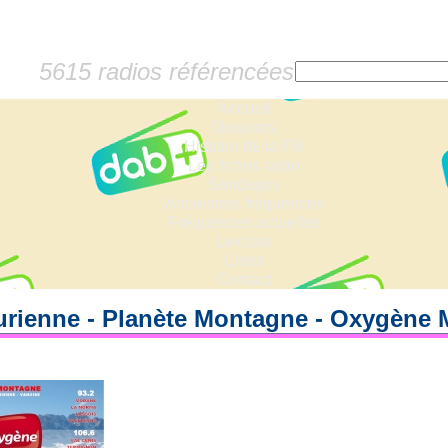
5615 radios référencées
Accueil
Dossiers
Histoire de la FM
Les fiches radio
Sondages
Anciennes fréquences
Fréquences actuelles
Lexique
Liens
Contact
rienne - Planète Montagne - Oxygène