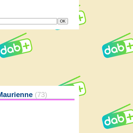
 Maurienne
(73)