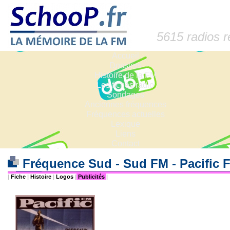
5615 radios 
Accueil
Dossiers
Histoire de la FM
Les fiches radio
Sondages
Anciennes fréquences
Fréquences actuelles
Lexique
Liens
Contact
Fréquence Sud - Sud FM - Pacific
|
Fiche
|
Histoire
|
Logos
|
Publicités
|