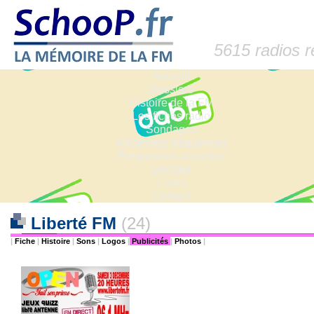
5615 radios 
Accueil
Dossiers
Histoire de la FM
Les fiches radio
Sondages
Anciennes fréquences
Fréquences actuelles
Lexique
Liens
Contact
Liberté FM
(24)
|
Fiche
|
Histoire
|
Sons
|
Logos
|
Publicités
|
Photos
|