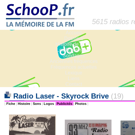
5615 radios 
Accueil
Dossiers
Histoire de la FM
Les fiches radio
Sondages
Anciennes fréquences
Fréquences actuelles
Lexique
Liens
Contact
Radio Laser - Skyrock Brive
(19)
|
Fiche
|
Histoire
|
Sons
|
Logos
|
Publicités
|
Photos
|