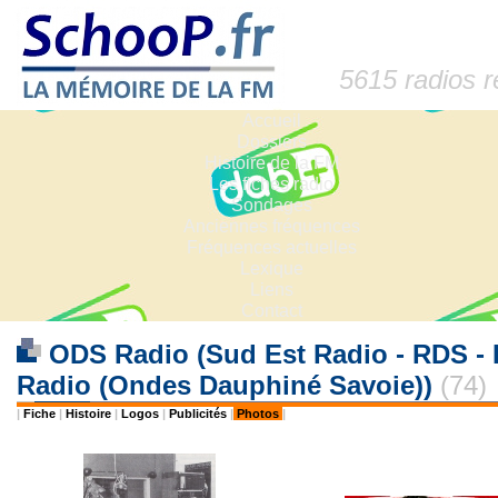
5615 radios 
Accueil
Dossiers
Histoire de la FM
Les fiches radio
Sondages
Anciennes fréquences
Fréquences actuelles
Lexique
Liens
Contact
ODS Radio (Sud Est Radio - RDS - 
Radio (Ondes Dauphiné Savoie))
(74)
|
Fiche
|
Histoire
|
Logos
|
Publicités
|
Photos
|