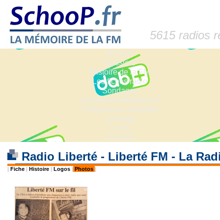
5615 radios 
Accueil
Dossiers
Histoire de la FM
Les fiches radio
Sondages
Anciennes fréquences
Fréquences actuelles
Lexique
Liens
Contact
Radio Liberté - Liberté FM - La Rad
|
Fiche
|
Histoire
|
Logos
|
Photos
|