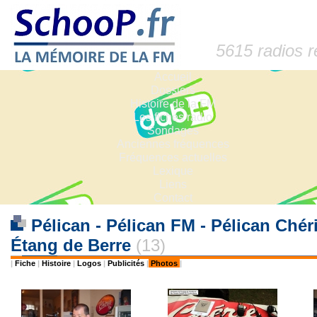
5615 radios 
Accueil
Dossiers
Histoire de la FM
Les fiches radio
Sondages
Anciennes fréquences
Fréquences actuelles
Lexique
Liens
Contact
Pélican - Pélican FM - Pélican Ché
Étang de Berre
(13)
|
Fiche
|
Histoire
|
Logos
|
Publicités
|
Photos
|