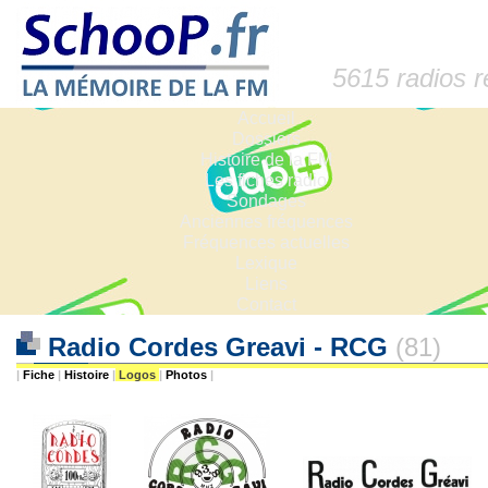
5615 radios 
Accueil
Dossiers
Histoire de la FM
Les fiches radio
Sondages
Anciennes fréquences
Fréquences actuelles
Lexique
Liens
Contact
Radio Cordes Greavi - RCG
(81)
|
Fiche
|
Histoire
|
Logos
|
Photos
|