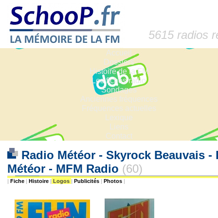
5615 radios 
Accueil
Dossiers
Histoire de la FM
Les fiches radio
Sondages
Anciennes fréquences
Fréquences actuelles
Lexique
Liens
Contact
Radio Météor - Skyrock Beauvais -
Météor - MFM Radio
(60)
|
Fiche
|
Histoire
|
Logos
|
Publicités
|
Photos
|