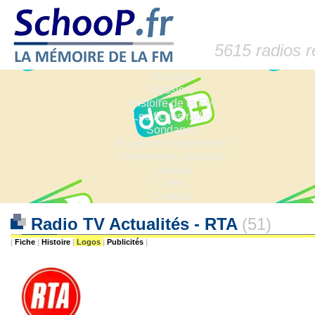
5615 radios 
Accueil
Dossiers
Histoire de la FM
Les fiches radio
Sondages
Anciennes fréquences
Fréquences actuelles
Lexique
Liens
Contact
Radio TV Actualités - RTA
(51)
|
Fiche
|
Histoire
|
Logos
|
Publicités
|