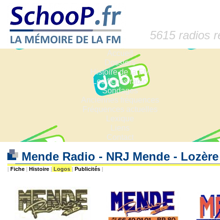
5615 radios 
Accueil
Dossiers
Histoire de la FM
Les fiches radio
Sondages
Anciennes fréquences
Fréquences actuelles
Lexique
Liens
Contact
Mende Radio - NRJ Mende - Lozère
|
Fiche
|
Histoire
|
Logos
|
Publicités
|