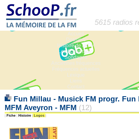
5615 radios 
Accueil
Dossiers
Histoire de la FM
Les fiches radio
Sondages
Anciennes fréquences
Fréquences actuelles
Lexique
Liens
Contact
Fun Millau - Musick FM progr. Fun 
MFM Aveyron - MFM
(12)
|
Fiche
|
Histoire
|
Logos
|