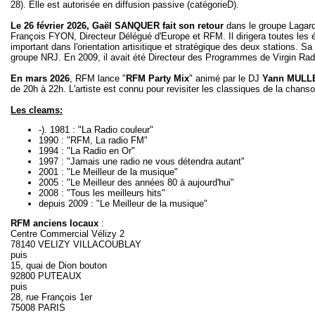
28). Elle est autorisée en diffusion passive (catégorieD).
Le 26 février 2026, Gaël SANQUER fait son retour
dans le groupe Laga
François FYON, Directeur Délégué d'Europe et RFM. Il dirigera toutes les éq
important dans l'orientation artisitique et stratégique des deux stations. 
groupe NRJ. En 2009, il avait été Directeur des Programmes de Virgin Ra
En mars 2026
, RFM lance "
RFM Party Mix
" animé par le DJ
Yann MULL
de 20h à 22h. L'artiste est connu pour revisiter les classiques de la chan
Les cleams:
-). 1981 : "La Radio couleur"
1990 : "RFM, La radio FM"
1994 : "La Radio en Or"
1997 : "Jamais une radio ne vous détendra autant"
2001 : "Le Meilleur de la musique"
2005 : "Le Meilleur des années 80 à aujourd'hui"
2008 : "Tous les meilleurs hits"
depuis 2009 : "Le Meilleur de la musique"
RFM
anciens locaux
:
Centre Commercial Vélizy 2
78140 VELIZY VILLACOUBLAY
puis
15, quai de Dion bouton
92800 PUTEAUX
puis
28, rue François 1er
75008 PARIS