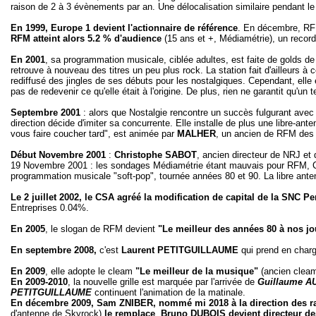
raison de 2 à 3 évènements par an. Une délocalisation similaire pendant l
En 1999, Europe 1 devient l'actionnaire de référence
. En décembre, RFM
RFM atteint alors 5.2 % d'audience
(15 ans et +, Médiamétrie), un record
En 2001
, sa programmation musicale, ciblée adultes, est faite de golds de 
retrouve à nouveau des titres un peu plus rock. La station fait d'ailleurs 
rediffusé des jingles de ses débuts pour les nostalgiques. Cependant, elle e
pas de redevenir ce qu'elle était à l'origine. De plus, rien ne garantit qu'u
Septembre 2001
: alors que Nostalgie rencontre un succès fulgurant avec
direction décide d'imiter sa concurrente. Elle installe de plus une libre-an
vous faire coucher tard", est animée par
MALHER
, un ancien de RFM des
Début Novembre 2001
:
Christophe SABOT
, ancien directeur de NRJ et
19 Novembre 2001 : les sondages Médiamétrie étant mauvais pour RFM, C
programmation musicale "soft-pop", tournée années 80 et 90. La libre ant
Le 2 juillet 2002, le CSA agréé la modification de capital de la SNC 
Entreprises 0.04%.
En 2005
, le slogan de RFM devient
"Le meilleur des années 80 à nos jo
En
septembre 2008,
c'est
Laurent PETITGUILLAUME
qui prend en charg
En 2009
, elle adopte le cleam
"Le meilleur de la musique"
(ancien cleam
En 2009-2010
, la nouvelle grille est marquée par l'arrivée de
Guillaume 
PETITGUILLAUME
continuent l'animation de la matinale.
En décembre 2009, Sam ZNIBER, nommé mi 2018 à la direction des rad
d'antenne de Skyrock)
le remplace
.
Bruno DUBOIS devient directeur de