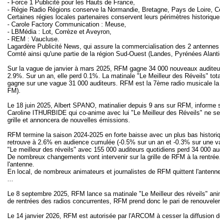
- Force 1 Publicité pour les Hauts de France,
- Régie Radio Régions conserve la Normandie, Bretagne, Pays de Loire, Ce
Certaines régies locales partenaires conservent leurs périmètres historique
- Carole Factory Communication : Meuse,
- LBMédia : Lot, Corrèze et Aveyron,
- REM : Vaucluse.
Lagardère Publicité News, qui assure la commercialisation des 2 antennes 
Comté ainsi qu'une partie de la région Sud-Ouest (Landes, Pyrénées Alant
Sur la vague de janvier à mars 2025, RFM gagne 34 000 nouveaux auditeurs
2.9%. Sur un an, elle perd 0.1%. La matinale "Le Meilleur des Réveils" tot
gagne sur une vague 31 000 auditeurs. RFM est la 7ème radio musicale la 
FM).
Le 18 juin 2025, Albert SPANO, matinalier depuis 9 ans sur RFM, informe ses
Caroline ITHURBIDE qui co-anime avec lui "Le Meilleur des Réveils" ne sera
grille et annoncera de nouvelles émissions.
RFM termine la saison 2024-2025 en forte baisse avec un plus bas historiq
retrouve à 2.6% en audience cumulée (-0.5% sur un an et -0.3% sur une 
"Le meilleur des réveils" avec 155 000 auditeurs quotidiens perd 34 000 au
De nombreux changements vont intervenir sur la grille de RFM à la rentr
l'antenne.
En local, de nombreux animateurs et journalistes de RFM quittent l'an
...
Le 8 septembre 2025, RFM lance sa matinale "Le Meilleur des réveils" a
de rentrées des radios concurrentes, RFM prend donc le pari de renouveler 
Le 14 janvier 2026, RFM est autorisée par l'ARCOM à cesser la diffusion 