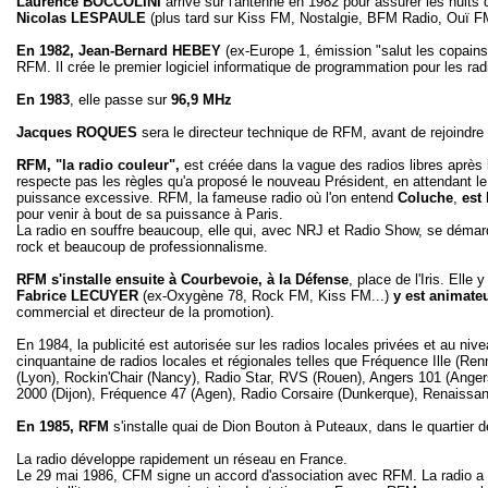
Laurence BOCCOLINI
arrive sur l'antenne en 1982 pour assurer les nuits 
Nicolas LESPAULE
(plus tard sur Kiss FM, Nostalgie, BFM Radio, Ouï FM
En 1982, Jean-Bernard HEBEY
(ex-Europe 1, émission "salut les copains
RFM. Il crée le premier logiciel informatique de programmation pour les ra
En 1983
, elle passe sur
96,9 MHz
Jacques ROQUES
sera le directeur technique de RFM, avant de rejoindr
RFM, "la radio couleur",
est créée dans la vague des radios libres après
respecte pas les règles qu'a proposé le nouveau Président, en attendant le v
puissance excessive. RFM, la fameuse radio où l'on entend
Coluche
,
est
pour venir à bout de sa puissance à Paris.
La radio en souffre beaucoup, elle qui, avec NRJ et Radio Show, se déma
rock et beaucoup de professionnalisme.
RFM s'installe ensuite à Courbevoie, à la Défense
, place de l'Iris. Elle 
Fabrice LECUYER
(ex-Oxygène 78, Rock FM, Kiss FM...)
y est animate
commercial et directeur de la promotion).
En 1984, la publicité est autorisée sur les radios locales privées et au niveau
cinquantaine de radios locales et régionales telles que Fréquence Ille (Renn
(Lyon), Rockin'Chair (Nancy), Radio Star, RVS (Rouen), Angers 101 (Anger
2000 (Dijon), Fréquence 47 (Agen), Radio Corsaire (Dunkerque), Renaiss
En 1985, RFM
s'installe quai de Dion Bouton à Puteaux, dans le quartier d
La radio développe rapidement un réseau en France.
Le 29 mai 1986, CFM signe un accord d'association avec RFM. La radio a c