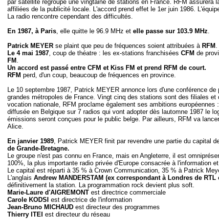
par satellite regroupe une vingtaine de stations en France. RFM assurera la
affiliées de la publicité locale. L'accord prend effet le 1er juin 1986.
L'équip
La radio rencontre cependant des difficultés.
En 1987, à Paris
, elle quitte le 96.9 MHz et
elle passe sur 103.9 MHz
.
Patrick MEYER
se plaint que peu de fréquences soient attribuées à
RFM
.
Le 4 mai 1987
, coup de théatre : les ex-stations franchisées
CFM
de provi
FM
.
Un accord est passé entre CFM et Kiss FM et prend RFM de court.
RFM
perd, d'un coup, beaucoup de fréquences en province.
Le 10 septembre 1987, Patrick MEYER annonce lors d'une conférence de pre
grandes métropoles de France. Vingt cinq des stations sont des filiales et
vocation nationale, RFM proclame également ses ambitions européennes : d
diffusée en Belgique sur 7 radios qui vont adopter dès lautomne 1987 le l
émissions seront conçues pour le public belge. Par ailleurs, RFM va lance
Alice.
En janvier 1989
, Patrick MEYER finit par revendre une partie du capital de
de Grande-Bretagne.
Le groupe n'est pas connu en France, mais en Angleterre, il est omniprésent 
100%, la plus importante radio privée d'Europe consacrée à l'information 
Le capital est réparti à 35 % à Crown Communication, 35 % à Patrick Meyer
L'anglais
Andrew MANDERSTAM (ex correspondant à Londres de RTL 
définitivement la station. La programmation rock devient plus soft.
Marie-Laure d'AIGREMONT
est directrice commerciale
Carole KODSI
est directrice de l'information
Jean-Bruno MICHAUD
est directeur des programmes
Thierry ITEI
est directeur du réseau