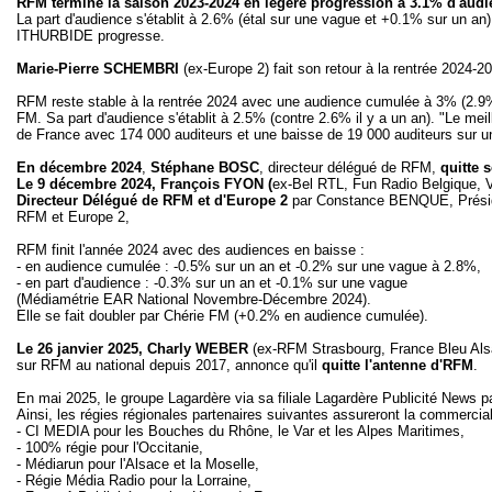
RFM termine la saison 2023-2024 en légère progression à 3.1% d'audi
La part d'audience s'établit à 2.6% (étal sur une vague et +0.1% sur un a
ITHURBIDE progresse.
Marie-Pierre SCHEMBRI
(ex-Europe 2) fait son retour à la rentrée 2024-
RFM reste stable à la rentrée 2024 avec une audience cumulée à 3% (2.9% il
FM. Sa part d'audience s'établit à 2.5% (contre 2.6% il y a un an). "Le m
de France avec 174 000 auditeurs et une baisse de 19 000 auditeurs sur u
En décembre 2024
,
Stéphane BOSC
, directeur délégué de RFM,
quitte 
Le 9 décembre 2024, François FYON (
ex-Bel RTL, Fun Radio Belgique, 
Directeur Délégué de RFM et d'Europe 2
par Constance BENQUE, Préside
RFM et Europe 2,
RFM finit l'année 2024 avec des audiences en baisse :
- en audience cumulée : -0.5% sur un an et -0.2% sur une vague à 2.8%,
- en part d'audience : -0.3% sur un an et -0.1% sur une vague
(Médiamétrie EAR National Novembre-Décembre 2024).
Elle se fait doubler par Chérie FM (+0.2% en audience cumulée).
Le 26 janvier 2025, Charly WEBER
(ex-RFM Strasbourg, France Bleu Als
sur RFM au national depuis 2017, annonce qu'il
quitte l'antenne d'RFM
.
En mai 2025, le groupe Lagardère via sa filiale Lagardère Publicité News 
Ainsi, les régies régionales partenaires suivantes assureront la commercia
- CI MEDIA pour les Bouches du Rhône, le Var et les Alpes Maritimes,
- 100% régie pour l'Occitanie,
- Médiarun pour l'Alsace et la Moselle,
- Régie Média Radio pour la Lorraine,