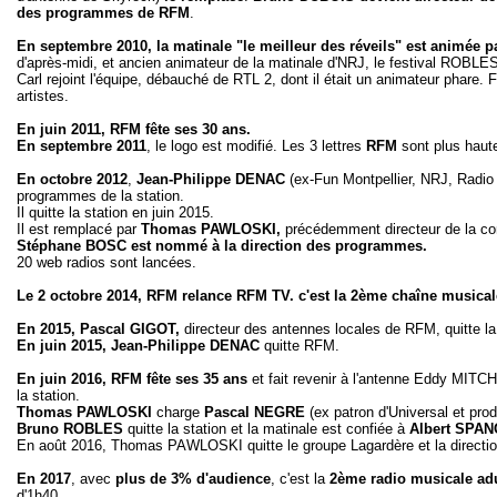
des programmes de RFM
.
En septembre 2010, la matinale "le meilleur des réveils" est animée
d'après-midi, et ancien animateur de la matinale d'NRJ, le festival ROBLE
Carl rejoint l'équipe, débauché de RTL 2, dont il était un animateur phare
artistes.
En juin 2011, RFM fête ses 30 ans.
En
septembre 2011
, le logo est modifié. Les 3 lettres
RFM
sont plus haut
En octobre 2012
,
Jean-Philippe DENAC
(ex-Fun Montpellier, NRJ, Radio
programmes de la station.
Il quitte la station en juin 2015.
Il est remplacé par
Thomas PAWLOSKI,
précédemment directeur de la co
Stéphane BOSC est nommé à la direction des programmes.
20 web radios sont lancées.
Le 2 octobre 2014, RFM relance RFM TV. c'est la 2ème chaîne musical
En 2015, Pascal GIGOT,
directeur des antennes locales de RFM, quitte la 
En juin 2015, Jean-Philippe DENAC
quitte RFM.
En juin 2016, RFM fête ses 35 ans
et fait revenir à l'antenne Eddy MITC
la station.
Thomas PAWLOSKI
charge
Pascal NEGRE
(ex patron d'Universal et pro
Bruno ROBLES
quitte la station et la matinale est confiée à
Albert SPAN
En août 2016, Thomas PAWLOSKI quitte le groupe Lagardère et la directi
En 2017
, avec
plus de 3% d'audience
, c'est la
2ème radio musicale adu
d'1h40.