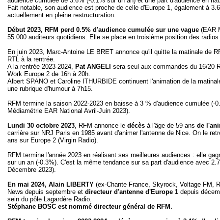
audience cumulée de 3.6% (-0.1% sur un an) et une part d'audience en ha
Fait notable, son audience est proche de celle d'Europe 1, également à 3
actuellement en pleine restructuration.
Début 2023, RFM perd 0.5% d'audience cumulée sur une vague
(EAR Mé
55 000 auditeurs quotidiens. Elle se place en troisième position des radi
En juin 2023, Marc-Antoine LE BRET annonce qu'il quitte la matinale de RFM
RTL à la rentrée.
A la rentrée 2023-2024,
Pat ANGELI
sera seul aux commandes du 16/20 RFM
Work Europe 2 de 16h à 20h.
Albert SPANO et Caroline ITHURBIDE continuent l'animation de la matinal
une rubrique d'humour à 7h15.
RFM termine la saison 2022-2023 en baisse à 3 % d'audience cumulée (-0.3
Médiamétrie EAR National Avril-Juin 2023).
Lundi 30 octobre 2023
, RFM annonce le
décès
à l'âge de 59 ans
de l'an
carrière sur NRJ Paris en 1985 avant d'animer l'antenne de Nice. On le re
ans sur Europe 2 (Virgin Radio).
RFM termine l'année 2023 en réalisant ses meilleures audiences : elle ga
sur un an (-0.3%). C'est la même tendance sur sa part d'audience avec 
Décembre 2023).
En mai 2024, Alain LIBERTY
(
ex-Chante France, Skyrock, Voltage FM, Ra
News depuis septembre et
directeur d'antenne d'Europe 1
depuis décem
sein du pôle Lagardère Radio.
Stéphane BOSC est nommé directeur général de RFM.