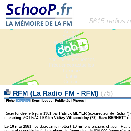
5615 radios 
Accueil
Dossiers
Histoire de la FM
Les fiches radio
Sondages
Anciennes fréquences
Fréquences actuelles
Lexique
Liens
Contact
RFM (La Radio FM - RFM)
(75)
|
Fiche
|
Histoire
|
Sons
|
Logos
|
Publicités
|
Photos
|
Radio fondée le
6
juin 1981
par
Patrick MEYER
(ex-directeur de Radio 7) 
marketing MOTIVACTION) à
Vélizy-Villacoublay (78)
.
Sam
BERNETT
(e
Le 18 mai 1981
, les deux amis mettent 10 millions anciens chacun. Patr
est le plus sophistiqué de la place. Ils feront plus de 600 000 francs d'inv