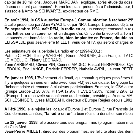
capital de 10 millions. Jacques MAROUANI explique, après étude du dossie
réseau ne sont pas réunies". Parmi les plans présentés à l'administrateur
s'associe à Antoine SCHWARTZ, ex-directeur de RMC.
En août 1994
,
le CSA autorise Europe 1 Communication à racheter 29
à celle présentée par Alain AYACHE et par NRJ. Europe 1 possède déjà, en
En septembre 1994, naît RFM, la radio en or
, un concept consacré aux g
trois lettres sur un carré noir et un disque d'or. On confie la voix-off à
Le succès est immédiat :
la radio, bien implantée en France, double son
ELISSALDE puis Jean-Pierre MILLET, venu de MTV, qui seront chargés des
Les animateurs de la période La radio en or (1994-2001) :
Patrice CLECH, Thierry WEIGERT, Bruno LABOURE, Jean-François LATO
LE MOELLIC, Thierry LEGRAND.
Yann ARRIBARD, Olivier PIN, Corinne MADEC, Pascal HERNANDEZ, Cyri
LEDOUX, Eric LANGE, Frédéric FERRER, Nathalie AVRIL, Laurent PE
En janvier 1995
, L'Evènement du Jeudi, qui connaît quelques problèmes f
il y a quelques années en radio avec Kiss FM) est candidate. Le groupe E
l'hebdomadaire et renonce à plusieurs participations.En mars, le CSA auto
(groupe Europe 1) 20.37%, PH SA 17.9%, HEVL 17.28%, Incom 3.29%. Le C
d'Europe 1, a renouvelé sa confiance au directoire, présidé par Andrew 
SCHLESINGER. Lyess MEDDAHI, directeur d'Europe Régies depuis 1991 a ét
A l'été 1996
, elle rejoint les locaux d'Europe 1 et Europe 2, rue François 1e
Ces dernières années,
"la radio en or"
a bien réussi à densifier son rése
Le 12 janvier 1998,
elle assure tous ses programmes (programmation musical
du Club Med.
Jean-Pierre MILLET
, directeur des programmes, se félicite alors des de