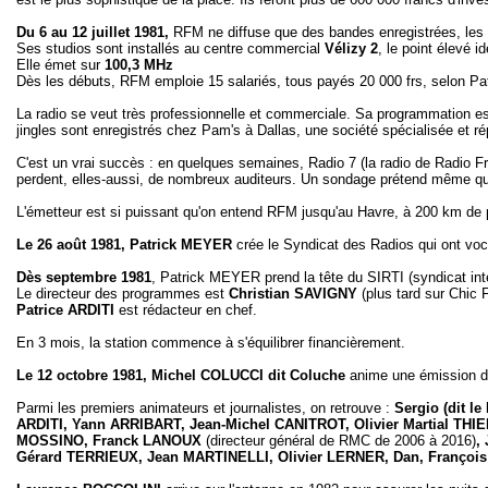
Du 6 au 12 juillet 1981,
RFM ne diffuse que des bandes enregistrées, les 
Ses studios sont installés au centre commercial
Vélizy 2
, le point élevé 
Elle émet sur
100,3 MHz
Dès les débuts, RFM emploie 15 salariés, tous payés 20 000 frs, selon Pat
La radio se veut très professionnelle et commerciale. Sa programmation es
jingles sont enregistrés chez Pam's à Dallas, une société spécialisée et 
C'est un vrai succès : en quelques semaines, Radio 7 (la radio de Radio F
perdent, elles-aussi, de nombreux auditeurs. Un sondage prétend même qu
L'émetteur est si puissant qu'on entend RFM jusqu'au Havre, à 200 km de 
Le 26 août 1981, Patrick MEYER
crée le Syndicat des Radios qui ont voc
Dès septembre 1981
, Patrick MEYER prend la tête du SIRTI (syndicat int
Le directeur des programmes est
Christian SAVIGNY
(plus tard sur Chic 
Patrice ARDITI
est rédacteur en chef.
En 3 mois, la station commence à s'équilibrer financièrement.
Le 12 octobre 1981, Michel COLUCCI dit Coluche
anime une émission d
Parmi les premiers animateurs et journalistes, on retrouve :
Sergio (dit le
ARDITI, Yann ARRIBART, Jean-Michel CANITROT, Olivier Martial THI
MOSSINO, Franck LANOUX
(directeur général de RMC de 2006 à 2016)
,
Gérard TERRIEUX, Jean MARTINELLI, Olivier LERNER, Dan, François 