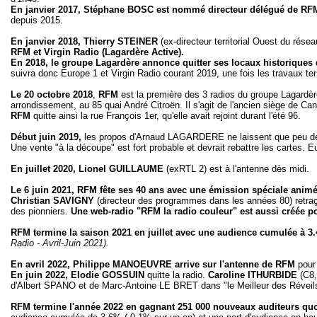
En janvier 2017, Stéphane BOSC est nommé directeur délégué de RF
depuis 2015.
En janvier 2018, Thierry STEINER
(ex-directeur territorial Ouest du rés
RFM et Virgin Radio (Lagardère Active).
En 2018, le groupe Lagardère annonce quitter ses locaux historiques 
suivra donc Europe 1 et Virgin Radio courant 2019, une fois les travaux t
Le 20 octobre 2018
,
RFM
est la première des 3 radios du groupe Lagard
arrondissement, au 85 quai André Citroën. Il s'agit de l'ancien siège de Ca
RFM
quitte ainsi la rue François 1er, qu'elle avait rejoint durant l'été 96.
Début juin 2019,
les propos d'Arnaud LAGARDERE ne laissent que peu de
Une vente "à la découpe" est fort probable et devrait rebattre les cartes. E
En juillet 2020, Lionel GUILLAUME
(exRTL 2) est à l'antenne dès midi.
Le 6 juin 2021, RFM fête ses 40 ans avec une émission spéciale ani
Christian SAVIGNY
(directeur des programmes dans les années 80) retraç
des pionniers.
Une web-radio "RFM la radio couleur" est aussi créée po
RFM termine la saison 2021 en juillet avec une audience cumulée à 3
Radio - Avril-Juin 2021).
En avril 2022, Philippe MANOEUVRE arrive sur l'antenne de RFM
pour
En juin 2022, Elodie GOSSUIN
quitte la radio.
Caroline ITHURBIDE
(C8,
d'Albert SPANO et de Marc-Antoine LE BRET dans "le Meilleur des Réveil
RFM termine l'année 2022 en gagnant 251 000 nouveaux auditeurs quo