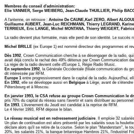
Membres du conseil d'administration:
Elie VANNIER, Serge WEIBERG, Jean-Claude THUILLIER, Philip BA
A l'antenne, on retrouve :
Antoine De CAUNE,Karl ZERO, Albert ALGOU
Guillaume AUBERT, Jean-Luc REICHMANN, Thierry LEGRAND, Karine
TERRIEUX, Eric LANGE, Michel MONTANA, Thierry WEIGERT, Fabr
La radio devient plus formatée, mais elle perd de son identité. Le succès 
Michel BRILLE
(ex Europe 1) est nommé directeur des programmes et re
Dès 1992
, Crown Communication cherche à se désengager de la radio, qui
avait déjà conclu le rachat des 49% détenus par Crown Communication da
La régie de la radio devient celle d'Europe 1, Régie Radio Music.
En septembre 1992
, la Générale Occidentale (filiale communication du g
dit intéressée par RFM.
Europe 1
entre progressivement dans le capital de la radio. Aujourd'hui, el
En 1992
, elle se développe aussi en
Belgique
à Liège, avant de s'étendre 
Pétersbourg et à Moscou.
En janvier 1993, le CSA refuse au groupe Crown Communication le dro
pris 70% du capital du réseau sans l'avertir et sans distribuer au personnel 
En 1993
, L'évenement du Jeudi est candidat à la reprise de RFM.
Le 4 février 1993, RFM dépose le bilan.
Le réseau musical est en redressement judiciaire
. Il emploie 32 salarié
Un plan de continuation est alors présenté par les salariés sous la ho
déclare alors qu'il se retire de la course. Selon le plan "Manderstam", le
20%, les salariés 21%, la banque britannique Hambros 21%, l'industrie