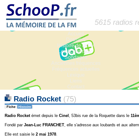
5615 radios 
Accueil
Dossiers
Histoire de la FM
Les fiches radio
Sondages
Anciennes fréquences
Fréquences actuelles
Lexique
Liens
Contact
Radio Rocket
(75)
|
Fiche
|
Histoire
|
Radio Rocket
émet depuis le
Cinel
, 53bis rue de la Roquette dans le
11è
Fondé par
Jean-Luc FRANCHET
, elle s'adresse aux loubards et aux alter
Elle est saisie le
2 mai 1978
.