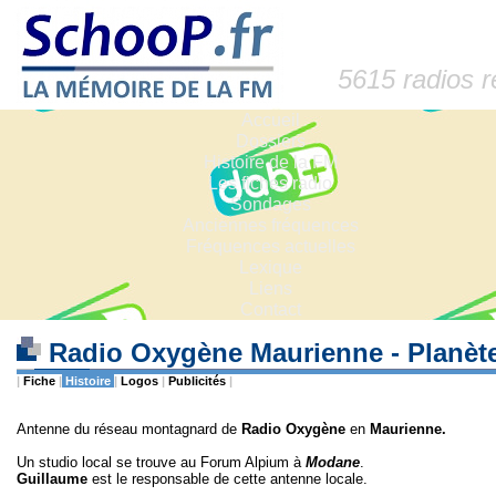
5615 radios 
Accueil
Dossiers
Histoire de la FM
Les fiches radio
Sondages
Anciennes fréquences
Fréquences actuelles
Lexique
Liens
Contact
Radio Oxygène Maurienne - Planèt
|
Fiche
|
Histoire
|
Logos
|
Publicités
|
Antenne du réseau montagnard de
Radio Oxygène
en
Maurienne.
Un studio local se trouve au Forum Alpium à
Modane
.
Guillaume
est le responsable de cette antenne locale.