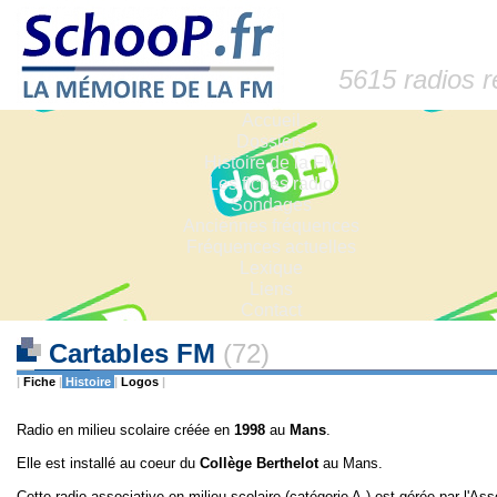
5615 radios 
Accueil
Dossiers
Histoire de la FM
Les fiches radio
Sondages
Anciennes fréquences
Fréquences actuelles
Lexique
Liens
Contact
Cartables FM
(72)
|
Fiche
|
Histoire
|
Logos
|
Radio en milieu scolaire créée en
1998
au
Mans
.
Elle est installé au coeur du
Collège Berthelot
au Mans.
Cette radio associative en milieu scolaire (catégorie A.) est gérée par l'As