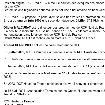
Dès son origine, RCF Radio T.O a reçu le soutien des évêques des diocèses 
réseau RCF.
Les émissions régionales sont réalisées par une cinquantaine de bénévoles
RCF Radio T.O propose un panel d'émissions très variées : information, cultu
Elle a obtenu en juin 2008
une seconde fréquence, à
Lille
(97.1 FM), lui
Olivier MALCURAT
est le directeur des programmes de RCF Nord de Fra
Il a débuté la radio sur RCF Saint-Etienne en 1995. Il collabore à Radio E
les fondateurs dans le lancement de RCF Nord de France.
David MAINFROID
est technicien animateur à RCF Nord de France.
Arnaud DERNONCOURT
est nouveau directeur de RCF
En juillet 2019
, le CSA l'autorise à prendre le nom de
RCF Hauts de Fran
RCF Hauts de France compte une équipe de 7 salariés et de 70 bénévole
En février 2022, RCF Hauts de France nomme Michel PICARD (ex-journaliste
La station d'après le sondage Médiamétrie "Public des Associatives" est cr
2023).
En 2023, RCF Hauts de France ambitionne d'ouvrir 4 nouveaux émetteurs 
Le 18 avril 2024, l'Association Témoins sur les Ondes élit son nouveau pr
Jean-Luc GIRARD.
RCF Hauts de France
Lille 97.1 MHz