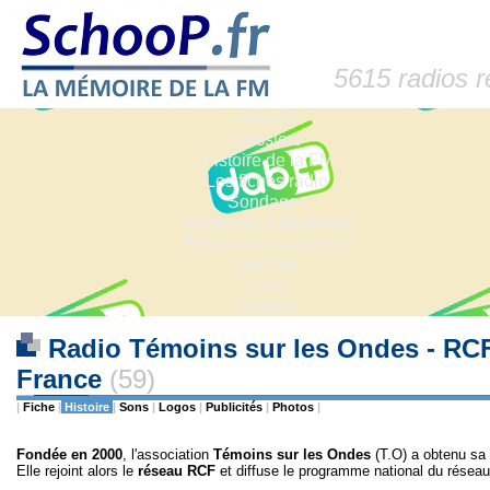
5615 radios 
Accueil
Dossiers
Histoire de la FM
Les fiches radio
Sondages
Anciennes fréquences
Fréquences actuelles
Lexique
Liens
Contact
Radio Témoins sur les Ondes - RCF
France
(59)
|
Fiche
|
Histoire
|
Sons
|
Logos
|
Publicités
|
Photos
|
Fondée en 2000
, l'association
Témoins sur les Ondes
(T.O) a obtenu sa
Elle rejoint alors le
réseau RCF
et diffuse le programme national du réseau 