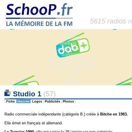
5615 radios 
Accueil
Dossiers
Histoire de la FM
Les fiches radio
Sondages
Anciennes fréquences
Fréquences actuelles
Lexique
Liens
Contact
Studio 1
(57)
|
Fiche
|
Histoire
|
Logos
|
Publicités
|
Photos
|
Radio commerciale indépendante (catégorie B.) créée à
Bitche en 1983.
Elle émet en français et allemand.
Le 2janvier 1990,
elle est saisie le 28 janvier car non autorisée.