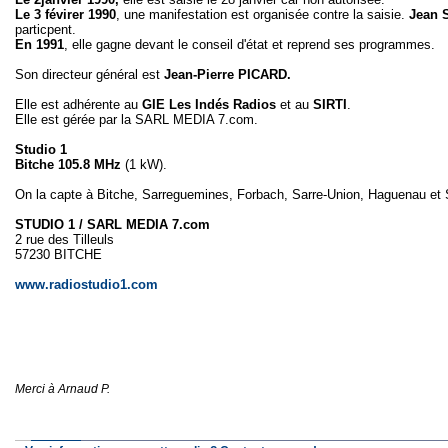
Le 3 févirer 1990
, une manifestation est organisée contre la saisie.
Jean 
particpent.
En 1991
, elle gagne devant le conseil d'état et reprend ses programmes.
Son directeur général est
Jean-Pierre PICARD.
Elle est adhérente au
GIE Les Indés Radios
et au
SIRTI
.
Elle est gérée par la SARL MEDIA 7.com.
Studio 1
Bitche 105.8 MHz
(1 kW).
On la capte à Bitche, Sarreguemines, Forbach, Sarre-Union, Haguenau et 
STUDIO 1 / SARL MEDIA 7.com
2 rue des Tilleuls
57230 BITCHE
www.radiostudio1.com
Merci à Arnaud P.