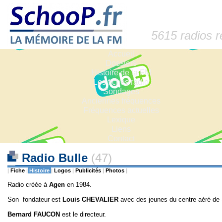
5615 radios 
Accueil
Dossiers
Histoire de la FM
Les fiches radio
Sondages
Anciennes fréquences
Fréquences actuelles
Lexique
Liens
Contact
Radio Bulle
(47)
|
Fiche
|
Histoire
|
Logos
|
Publicités
|
Photos
|
Radio créée à
Agen
en 1984.
Son fondateur est
Louis
CHEVALIER
avec des jeunes du centre aéré de 
Bernard FAUCON
est le directeur.