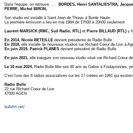
Dans l'équipe, on retrouve ......
BORDES, Henri SANTALIESTRA, Jacques
PERRE, Michel BIRON,
Son studio est installé à Saint Jean de Thurac à Borde Haute.
La première émission a lieu en mai 1984 de 17h00 à 20h00 seulement
Laurent MARSICK (RMC, Sud Radio, RTL)
et
Pierre BILLAUD (RTL)
y f
En 2014, Nicole BETEILLE
devient présidente de Radio Bulle.
En 2018,
elle installe de nouveaux studios rue Richard Coeur de Lion à Ag
En juin 2019,
Patrick
PLANES
devient président de Radio Bulle.
En juin 2021,
elle inaugure son nouveau studio situé rue Richard Coeur de
Le 10 mai 2024,
Radio Bulle fête ses 40 ans au Galion à Foulayronnes, pr
C'est l'une des 6 radios associatives sur les 17 créées en 1981 qui existe
Radio Bulle
22 rue Richard Coeur de Lion
47000 AGEN
bullefm.net/