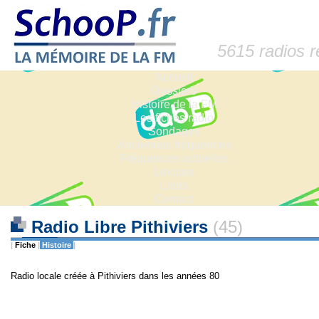
5615 radios 
Accueil
Dossiers
Histoire de la FM
Les fiches radio
Sondages
Anciennes fréquences
Fréquences actuelles
Lexique
Liens
Contact
Radio Libre Pithiviers
(45)
|
Fiche
|
Histoire
|
Radio locale créée à Pithiviers dans les années 80