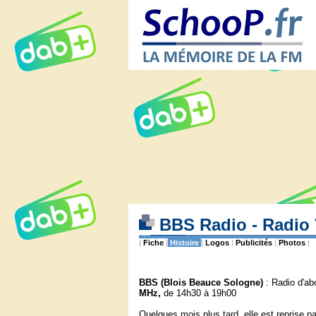
BBS Radio - Radio 
|
Fiche
|
Histoire
|
Logos
|
Publicités
|
Photos
|
BBS (Blois Beauce Sologne)
: Radio d'a
MHz,
de 14h30 à 19h00
Quelques mois plus tard, elle est reprise p