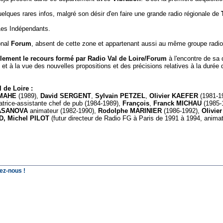
lques rares infos, malgré son désir d'en faire une grande radio régionale de
Les Indépendants.
ional
Forum
, absent de cette zone et appartenant aussi au même groupe radio
ablement le recours formé par Radio Val de Loire/Forum
à l'encontre de sa 
 et à la vue des nouvelles propositions et des précisions relatives à la durée
l de Loire :
 MAHE
(1989),
David SERGENT
,
Sylvain PETZEL
,
Olivier KAEFER
(1981-1
trice-assistante chef de pub (1984-1989),
François
,
Franck MICHAU
(1985-
CASANOVA
animateur (1982-1990),
Rodolphe MARINIER
(1986-1992),
Olivie
D, Michel PILOT
(futur directeur de Radio FG à Paris de 1991 à 1994, animat
ez-nous !