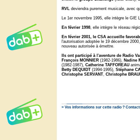
RVL
deviendra purement musicale, avec que
Le 1er novembre 1995, elle intègre le GIE 
En
février 1998
, elle intègre le réseau rég
En février 2001, le CSA accueille favor
l'autorisation adoptée le 19 décembre 2000,
nouveau autorisée à émettre.
Ils ont participé à l'aventure de Radio Va
François MONNIER
(1982-1986),
Nadine
(1982-1987),
Catherine TAFFOREAU
anima
Betty DEQUIDT
(1994-1995),
Stéphane 
Christophe SERVANT
,
Christophe BRAU
> Vos informations sur cette radio ? Contact