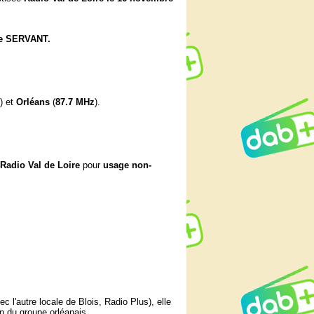
he SERVANT.
) et
Orléans
(
87.7 MHz
).
Radio Val de Loire
pour
usage non-
ec l'autre locale de Blois, Radio Plus), elle
on du groupe orléanais.