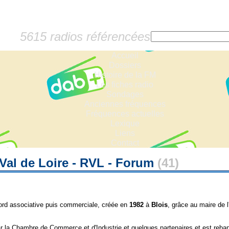
5615 radios référencées
Accueil
Dossiers
Histoire de la FM
Les fiches radio
Sondages
Anciennes fréquences
Fréquences actuelles
Lexique
Liens
Contact
Val de Loire - RVL - Forum
(41)
bord associative puis commerciale, créée en
1982
à
Blois
, grâce au maire de 
ar la Chambre de Commerce et d'Industrie et quelques partenaires et est reba