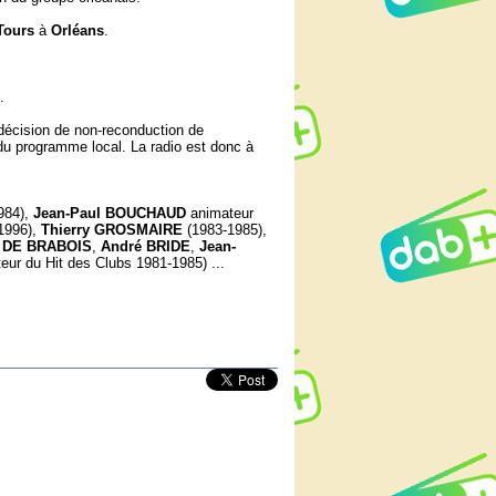
Tours
à
Orléans
.
.
décision de non-reconduction de
 du programme local. La radio est donc à
984),
Jean-Paul BOUCHAUD
animateur
1996),
Thierry GROSMAIRE
(1983-1985),
r DE BRABOIS
,
André BRIDE
,
Jean-
eur du Hit des Clubs 1981-1985) ...