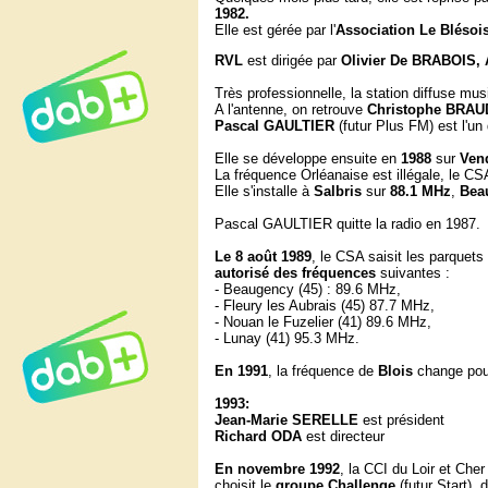
1982.
Elle est gérée par l'
Association Le Blésois
RVL
est dirigée par
Olivier De BRABOIS, 
Très professionnelle, la station diffuse mus
A l'antenne, on retrouve
Christophe BRAU
Pascal GAULTIER
(futur Plus FM)
est l'un
Elle se développe ensuite en
1988
sur
Ven
La fréquence Orléanaise est illégale, le CS
Elle s'installe à
Salbris
sur
88.1 MHz
,
Bea
Pascal GAULTIER quitte la radio en 1987.
Le 8 août 1989
, le CSA saisit les parque
autorisé des fréquences
suivantes :
- Beaugency (45) : 89.6 MHz,
- Fleury les Aubrais (45) 87.7 MHz,
- Nouan le Fuzelier (41) 89.6 MHz,
- Lunay (41) 95.3 MHz.
En 1991
, la fréquence de
Blois
change pou
1993:
Jean-Marie SERELLE
est président
Richard ODA
est directeur
En
novembre 1992
, la CCI du Loir et Cher
choisit le
groupe
Challenge
(futur Start)