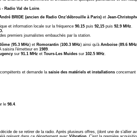
 - Radio Val de Loire
.
André BRIDE (ancien de Radio Onz'débrouille à Paris)
et
Jean-Christop
ique et information locale sur la fréquence
90.15
puis
92,15
puis
92.9 MHz
.
D.
 des premiers journalistes embauchés par la station.
dôme
(
95.3 MHz
) et
Romorantin
(
100.3 MHz
) ainsi qu'à
Amboise
(
89.6 MHz
A saisira l'émetteur en
1989
.
ugency
sur
91.1 MHz
et
Tours-Les Muides
sur
102.5 MHz
.
ts compétents et demande la
saisie des matériels et installations
concernant
r le
98.4
.
 décide de se retirer de la radio. Après plusieurs offres, (dont une de s'allier av
, déjà présent dans ce département avec
Vibration
. C'est la première acquisiti