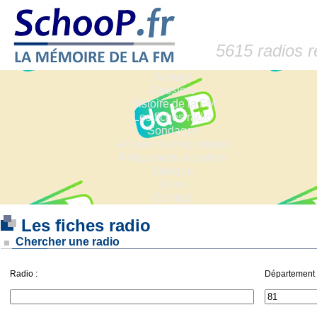
5615 radios 
Accueil
Dossiers
Histoire de la FM
Les fiches radio
Sondages
Anciennes fréquences
Fréquences actuelles
Lexique
Liens
Contact
Les fiches radio
Chercher une radio
Radio :
Département 