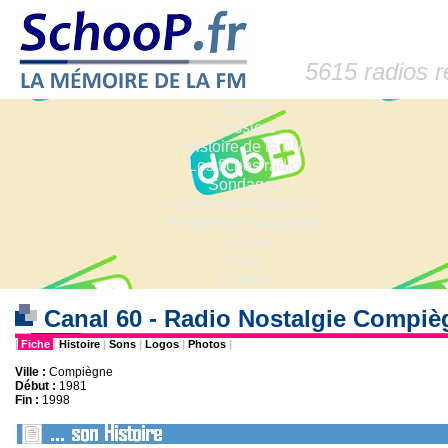
5615 radios 
Accueil
Dossiers
Histoire de la FM
Les fiches radio
Sondages
Anciennes fréquences
Fréquences actuelles
Lexique
Liens
Contact
Canal 60 - Radio Nostalgie Compiè
|
Fiche
|
Histoire
|
Sons
|
Logos
|
Photos
|
Ville :
Compiègne
Début :
1981
Fin :
1998