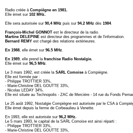
Radio créée à
Compiègne en 1981.
Elle émet sur
102 MHz.
Elle sera autorisée sur
90,4 MHz
puis sur
94.2 MHz
dès
1984
.
François-Michel GONNOT
est le directeur de la radio.
Martine DELEPINE
est directeur des programmes et de l'information.
Bernard REMY
est chargé des relations extérieures.
En 1988
, elle émet sur
96.5 MHz
.
En 1989
, elle prend la
franchise
Radio
Nostalgie.
Elle émet sur
96,5 MHz
.
Le 3 mars 1992, est créée la
SARL Comoise
à Compiègne.
Elle est formée par :
- Philippe TROTTIER 33%,
- Marie-Christine DEL GOUTTE 33%,
- Nicolas LEDAY 34%.
Elle est située au Technopolis - ZAC de Mercière - 14 rue du Fonds Pern
Le 25 août 1992, Nostalgie Compiègne est autorisée par le CSA à Compièg
Elle émet depuis la ferme de Corbeaulieu à Venette.
En 1993, elle est autorisée sur
96,2 MHz.
Le 5 mars 1993, le capital de la SARL Comoise est ainsi réparti :
- Philippe TROTTIER 33%,
- Marie-Christine DEL GOUTTE 33%,