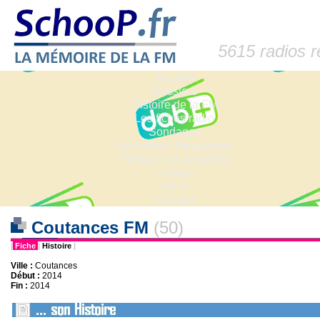
5615 radios 
Accueil
Dossiers
Histoire de la FM
Les fiches radio
Sondages
Anciennes fréquences
Fréquences actuelles
Lexique
Liens
Contact
Coutances FM
(50)
|
Fiche
|
Histoire
|
Ville :
Coutances
Début :
2014
Fin :
2014