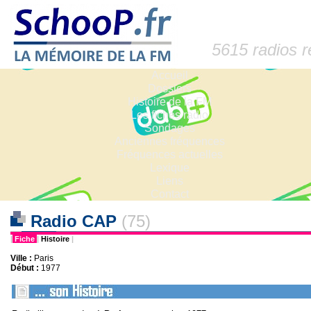
5615 radios 
Accueil
Dossiers
Histoire de la FM
Les fiches radio
Sondages
Anciennes fréquences
Fréquences actuelles
Lexique
Liens
Contact
Radio CAP
(75)
|
Fiche
|
Histoire
|
Ville :
Paris
Début :
1977