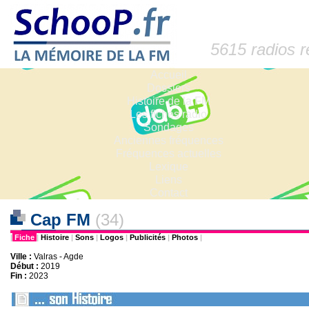
5615 radios 
Accueil
Dossiers
Histoire de la FM
Les fiches radio
Sondages
Anciennes fréquences
Fréquences actuelles
Lexique
Liens
Contact
Cap FM
(34)
|
Fiche
|
Histoire
|
Sons
|
Logos
|
Publicités
|
Photos
|
Ville :
Valras - Agde
Début :
2019
Fin :
2023