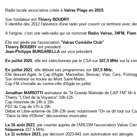
Radio locale associative créée à
Valras Plage en 2019.
Son fondateur est
Thierry
BOUDRY
.
Il identifie dès 2012 l'absence d'une radio pour couvrir ce territoire avec 
A l'origine, c'est une web-radio qui se nommait
Radio Valras, 34FM, Fla
Elle est gérée par l'association
"Valras Comédie Club"
Thierry BOUDRY
est président.
Jean-Philippe BURGARELLA
est vice président
En juillet 2020
, elle est sélectionnée par le CSA sur
107,5 MHz
sur la zo
En juillet 2021
, elle débute ses programmes sur
107,5 MHz.
Elle dessert Agde, le Cap d'Agde, Marseillan, Bessan, Vias, Cers, Portira
Son émetteur se trouve au Mont Saint-Martin.
Cap FM s'installe au centre-ville d'Agde en juillet.
Jonathan MARIOTTI
animateur de "la Grande Matinale de CAP FM" 6h à
Thierry "L'Oeil de la Voyance" 10h-12h
Cap Interview de 14h à 15h
FDJ du Cap de 17h à 19h
Débat et Libre-antenne de 19h-23h avec notamment "On se dit tout sur C
"Dans la tête d'Olivier" découvertes musicales
Le 16 août 2023
, par courrier auprès de l'ARCOM l'association Valras C
fréquence
107,5 MHz.
Le 11 octobre 2023,
par décision 2023-841 son autorisation est abrogée.