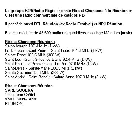
Le groupe H2R/Radio Régie
implante
Rire et Chansons
à
la Réunion
e
C'est une radio commerciale de catégorie B.
Il possède aussi
RTL Réunion (ex Radio Festival)
et
NRJ Réunion.
Elle est créditée de 43 600 auditeurs quotidiens (sondage Métridom janvier
Rire et Chansons Réunion :
Saint-Joseph 107.4 MHz (1 kW)
Le Tampon - Saint-Pierre - Saint-Louis 104.3 MHz (1 kW)
Sainte-Rose 102.5 MHz (300 W)
Saint-Leu - Saint-Gilles les Bains 92.4 MHz (1 kW)
Saint-Paul - La Possession - Le Port 92.6 MHz (1 kW)
Saint-Denis - Sainte-Marie 106.5 MHz (1 kW)
Sainte-Suzanne 93.8 MHz (300 W)
Saint-André - Saint-Benoît - Sainte-Anne 107.9 MHz (3 kW)
Rire et Chansons Réunion
SARL SOGERA
1 rue Jean Châtel
97400 Saint-Denis
REUNION