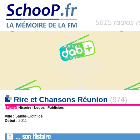
5615 radios 
Accueil
Dossiers
Histoire de la FM
Les fiches radio
Sondages
Anciennes fréquences
Fréquences actuelles
Lexique
Liens
Contact
Rire et Chansons Réunion
(974)
|
Fiche
|
Histoire
|
Logos
|
Publicités
|
Ville :
Sainte-Clothilde
Début :
2011