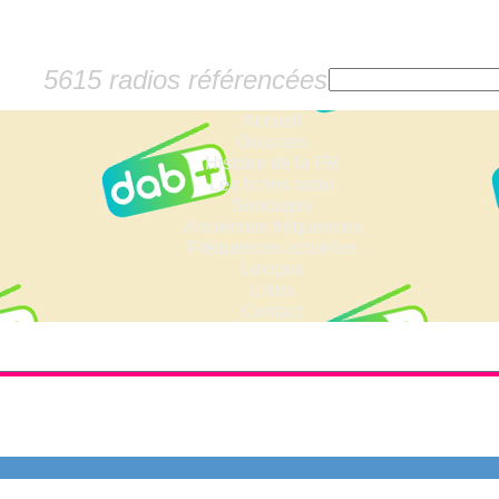
5615 radios référencées
Accueil
Dossiers
Histoire de la FM
Les fiches radio
Sondages
Anciennes fréquences
Fréquences actuelles
Lexique
Liens
Contact