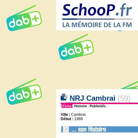
NRJ Cambrai
(59)
|
Fiche
|
Histoire
|
Publicités
|
Ville :
Cambrai
Début :
1988