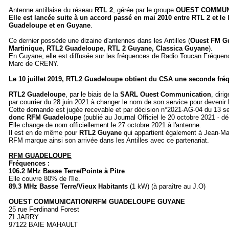
Antenne antillaise du réseau
RTL 2
, gérée par le groupe
OUEST COMMUN
Elle est lancée suite à un accord passé en mai 2010 entre RTL 2 e
Guadeloupe et en Guyane
.
Ce dernier possède une dizaine d'antennes dans les Antilles (
Ouest FM Gu
Martinique, RTL2 Guadeloupe, RTL 2 Guyane, Classica Guyane
).
En Guyane, elle est diffusée sur les fréquences de Radio Toucan Fréquenc
Marc de CRENY.
Le 10 juillet 2019, RTL2 Guadeloupe obtient du CSA une seconde fréqu
RTL2 Guadeloupe
, par le biais de la
SARL Ouest Communication
, diri
par courrier du 28 juin 2021 à changer le nom de son service pour devenir
Cette demande est jugée recevable et par décision n°2021-AG-04 du 13 
donc RFM Guadeloupe
(publié au Journal Officiel le 20 octobre 2021 - dé
Elle change de nom officiellement le 27 octobre 2021 à l'antenne.
Il est en de même pour
RTL2 Guyane
qui appartient également à Jean-M
RFM marque ainsi son arrivée dans les Antilles avec ce partenariat.
RFM GUADELOUPE
Fréquences :
106.2 MHz Basse Terre/Pointe à Pitre
Elle couvre 80% de l'île.
89.3 MHz Basse Terre/Vieux Habitants
(1 kW) (à paraître au J.O)
OUEST COMMUNICATION/RFM GUADELOUPE GUYANE
25 rue Ferdinand Forest
ZI JARRY
97122 BAIE MAHAULT