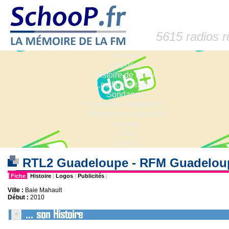
5615 radios 
Accueil
Dossiers
Histoire de la FM
Les fiches radio
Sondages
Anciennes fréquences
Fréquences actuelles
Lexique
Liens
Contact
RTL2 Guadeloupe - RFM Guadelo
|
Fiche
|
Histoire
|
Logos
|
Publicités
|
Ville :
Baie Mahault
Début :
2010