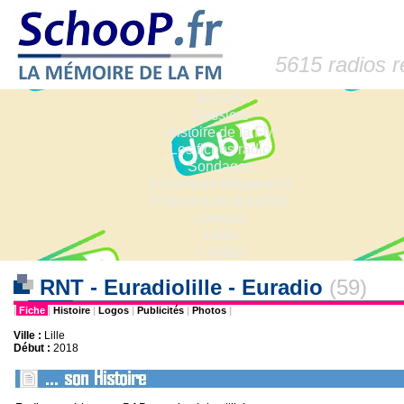
5615 radios 
Accueil
Dossiers
Histoire de la FM
Les fiches radio
Sondages
Anciennes fréquences
Fréquences actuelles
Lexique
Liens
Contact
RNT - Euradiolille - Euradio
(59)
|
Fiche
|
Histoire
|
Logos
|
Publicités
|
Photos
|
Ville :
Lille
Début :
2018