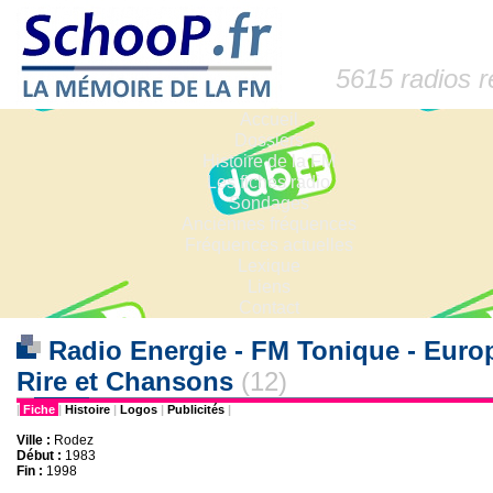
5615 radios 
Accueil
Dossiers
Histoire de la FM
Les fiches radio
Sondages
Anciennes fréquences
Fréquences actuelles
Lexique
Liens
Contact
Radio Energie - FM Tonique - Europ
Rire et Chansons
(12)
|
Fiche
|
Histoire
|
Logos
|
Publicités
|
Ville :
Rodez
Début :
1983
Fin :
1998