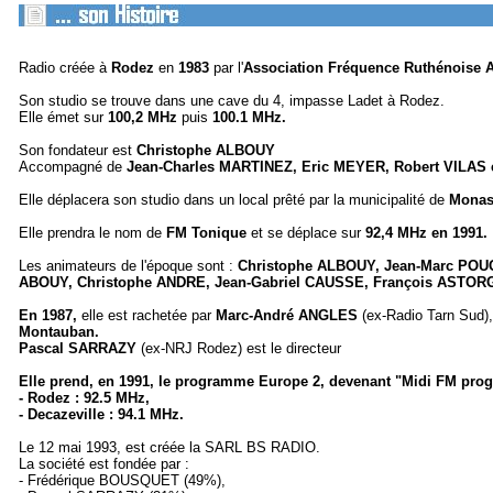
Radio créée à
Rodez
en
1983
par l'
Association Fréquence Ruthénoise 
Son studio se trouve dans une cave du 4, impasse Ladet à Rodez.
Elle émet sur
100,2 MHz
puis
100.1 MHz.
Son fondateur est
Christophe ALBOUY
Accompagné de
Jean-Charles MARTINEZ, Eric MEYER, Robert VILAS 
Elle déplacera son studio dans un local prêté par la municipalité de
Monast
Elle prendra le nom de
FM Tonique
et se déplace sur
92,4 MHz en 1991.
Les animateurs de l'époque sont :
Christophe ALBOUY, Jean-Marc POUG
ABOUY, Christophe ANDRE, Jean-Gabriel CAUSSE, François ASTORG, 
En 1987,
elle est rachetée par
Marc-André ANGLES
(ex-Radio Tarn Sud),
Montauban.
Pascal SARRAZY
(ex-NRJ Rodez) est le directeur
Elle prend, en 1991, le programme Europe 2, devenant "Midi FM pro
- Rodez : 92.5 MHz,
- Decazeville : 94.1 MHz.
Le 12 mai 1993, est créée la SARL BS RADIO.
La société est fondée par :
- Frédérique BOUSQUET (49%),