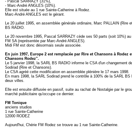
- Pascal SARRAZY (31%),
- Marc-André ANGLES (10%).
Elle est située au 1 rue Sainte-Catherine à Rodez.
Marc-André ANGLES est le gérant.
Le 20 juillet 1995, en assemblée générale ordinaire, Marc PALLAIN (Rire
BS RADIO.
Le 20 novembre 1995, Pascal SARRAZY cède ses 50 parts (soit 10%) au 
FM SA (représentée par Marc-André ANGLES).
Midi FM est donc désormais seule associée.
En juin 1997, Europe 2 est remplacée par Rire et Chansons à Rodez et
Chansons Rodez".
Le 5 janvier 1998, la SARL BS RADIO informe le CSA d'un changement de 
Sodirad (Rire et Chansons).
Le CSA agréé cette modification en assemblée plénière le 17 mars 1998.
En mars 1998, la SARL Sodirad prend le contrôle à 100% de la SARL BS R
deux villes.
Elle est ensuite diffusée en passif, suite au rachat de Nostalgie par le gro
marché publicitaire qu'occupe ce dernier.
FM Tonique
anciens studios
1 rue Sainte-Catherine
12000 RODEZ
Aujourd'hui, Chérie FM Rodez se trouve au 1 rue Sainte-Catherine.