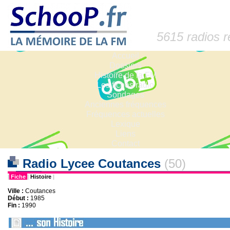
5615 radios 
Accueil
Dossiers
Histoire de la FM
Les fiches radio
Sondages
Anciennes fréquences
Fréquences actuelles
Lexique
Liens
Contact
Radio Lycee Coutances
(50)
|
Fiche
|
Histoire
|
Ville :
Coutances
Début :
1985
Fin :
1990