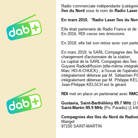
Radio commerciale indépendante (catégori
îles du Nord
sous le nom de
Radio Laser
En mars 2010
, "
Radio Laser îles du Nor
Elle était partenaire de Radio France et de C
En 2016, RDI cesse ses émissions.
En 2018, elle fait son retour avec son par
En mars 2019, la
SARL Compagnie des Îles 
changement d'actionnaire de la station.
Le capital de la SARL Compagnie des Îles d
Guyane Radiodiffusion (elle-même intégral
Marc HO-A-CHUCK) ; à l'issue de l'opératio
intégralement détenue par M. Sébastien P
intégralement détenue par M. Philippe KELS
Jean-Philippe KELSCH est le gérant.
RDI
met en place un partenariat avec
RMC
Gustavia, Saint-Barthélémy 89.7 MHz
(1 
Saint-Martin 89.9 MHz
(Pic Paradis) (1 k
Compagnies des Iles du Nord de Radiod
Marigot
97150 SAINT-MARTIN