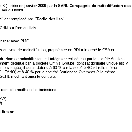
e B.) créée en
janvier 2009
par la
SARL Compagnie de radiodiffusion des
 Iles du Nord
.
d
" est remplacé par "
Radio des Iles
".
NN sur l'arc antillais.
tenariat avec RMC.
du Nord de radiodiffusion, propriétaire de RDI a informé le CSA du
u Nord de radiodiffusion est intégralement détenu par la société Antilles-
ement détenue par la société Omnis Groupe, dont l'actionnaire unique est M.
n envisagée, il serait détenu à 60 % par la société 4Cast (elle-même
OLITANO) et à 40 % par la société Bottlenose Overseas (elle-même
CH), modifiant ainsi le contrôle.
dont elle rediffuse les émissions.
kW)
W)
iffusion