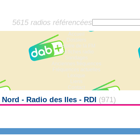
5615 radios référencées
Accueil
Dossiers
Histoire de la FM
Les fiches radio
Sondages
Anciennes fréquences
Fréquences actuelles
Lexique
Liens
Contact
 Nord - Radio des Iles - RDI
(971)