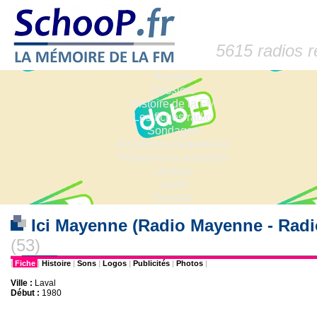
5615 radios 
Accueil
Dossiers
Histoire de la FM
Les fiches radio
Sondages
Anciennes fréquences
Fréquences actuelles
Lexique
Liens
Contact
Ici Mayenne (Radio Mayenne - Radi
(53)
|
Fiche
|
Histoire
|
Sons
|
Logos
|
Publicités
|
Photos
|
Ville :
Laval
Début :
1980