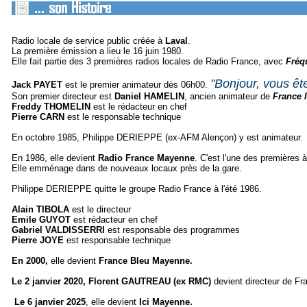
Radio locale de service public créée à
Laval
.
La première émission a lieu le 16 juin 1980.
Elle fait partie des 3 premières radios locales de Radio France, avec
Fréq
"Bonjour, vous êt
Jack PAYET
est le premier animateur dès 06h00.
Son premier directeur est
Daniel HAMELIN
, ancien animateur de
France I
Freddy THOMELIN
est le rédacteur en chef
Pierre CARN
est le responsable technique
En octobre 1985, Philippe DERIEPPE (ex-AFM Alençon) y est animateur.
En 1986, elle devient
Radio France Mayenne
. C'est l'une des premières 
Elle emménage dans de nouveaux locaux près de la gare.
Philippe DERIEPPE quitte le groupe Radio France à l'été 1986.
Alain TIBOLA
est le directeur
Emile GUYOT
est rédacteur en chef
Gabriel VALDISSERRI
est responsable des programmes
Pierre JOYE
est responsable technique
En 2000,
elle devient
France Bleu Mayenne.
Le 2 janvier 2020, Florent GAUTREAU (ex RMC)
devient directeur de F
Le 6 janvier 2025
, elle devient
Ici Mayenne.