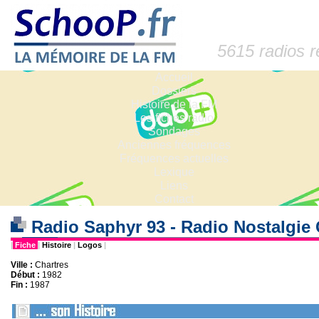
5615 radios 
Accueil
Dossiers
Histoire de la FM
Les fiches radio
Sondages
Anciennes fréquences
Fréquences actuelles
Lexique
Liens
Contact
Radio Saphyr 93 - Radio Nostalgie 
|
Fiche
|
Histoire
|
Logos
|
Ville :
Chartres
Début :
1982
Fin :
1987