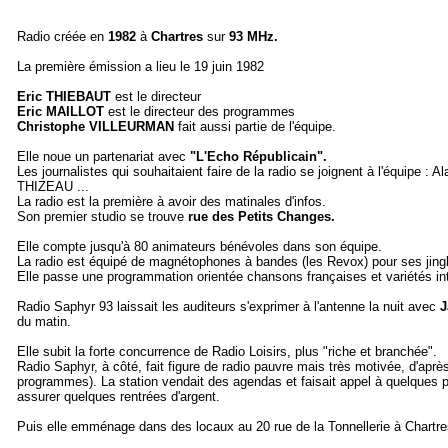
Radio créée en
1982
à
Chartres
sur
93 MHz.
La première émission a lieu le 19 juin 1982
Eric THIEBAUT
est le directeur
Eric MAILLOT
est le directeur des programmes
Christophe VILLEURMAN
fait aussi partie de l'équipe.
Elle noue un partenariat avec
"L'Echo Républicain".
Les journalistes qui souhaitaient faire de la radio se joignent à l'équip
THIZEAU ...
La radio est la première à avoir des matinales d'infos.
Son premier studio se trouve
rue des Petits Changes.
Elle compte jusqu'à 80 animateurs bénévoles dans son équipe.
La radio est équipé de magnétophones à bandes (les Revox) pour ses jingle
Elle passe une programmation orientée chansons françaises et variétés int
Radio Saphyr 93 laissait les auditeurs s'exprimer à l'antenne la nuit avec
J
du matin.
Elle subit la forte concurrence de Radio Loisirs, plus "riche et branchée".
Radio Saphyr, à côté, fait figure de radio pauvre mais très motivée, d'apr
programmes). La station vendait des agendas et faisait appel à quelques par
assurer quelques rentrées d'argent.
Puis elle emménage dans des locaux au 20 rue de la Tonnellerie à Chartre