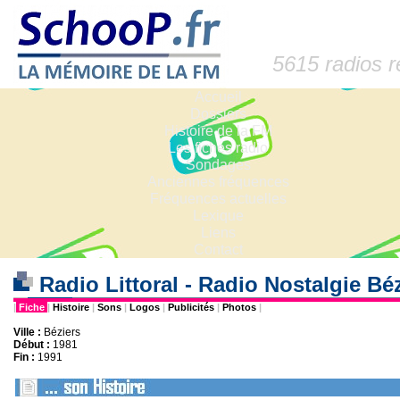
5615 radios 
Accueil
Dossiers
Histoire de la FM
Les fiches radio
Sondages
Anciennes fréquences
Fréquences actuelles
Lexique
Liens
Contact
Radio Littoral - Radio Nostalgie Béz
|
Fiche
|
Histoire
|
Sons
|
Logos
|
Publicités
|
Photos
|
Ville :
Béziers
Début :
1981
Fin :
1991