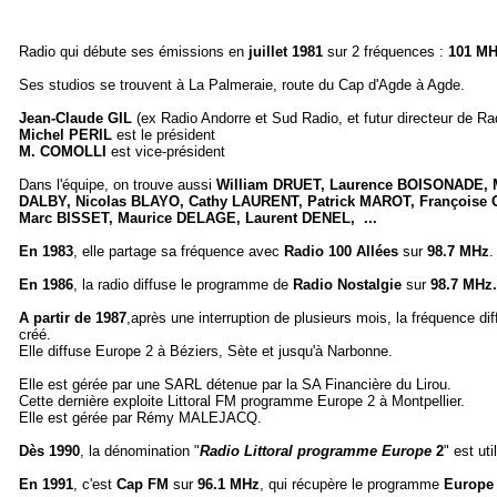
Radio qui débute ses émissions en
juillet 1981
sur 2 fréquences :
101 M
Ses studios se trouvent à La Palmeraie, route du Cap d'Agde à Agde.
Jean-Claude GIL
(ex Radio Andorre et Sud Radio, et futur directeur de Ra
Michel PERIL
est le président
M. COMOLLI
est vice-président
Dans l'équipe, on trouve aussi
William DRUET, Laurence BOISONADE, M
DALBY, Nicolas BLAYO, Cathy LAURENT, Patrick MAROT, Françoise
Marc BISSET, Maurice DELAGE, Laurent DENEL, ...
En 1983
, elle partage sa fréquence avec
Radio 100 Allées
sur
98.7 MHz
En 1986
, la radio diffuse le programme de
Radio Nostalgie
sur
98.7 MHz.
A partir de 1987
,après une interruption de plusieurs mois, la fréquence di
créé.
Elle diffuse Europe 2 à Béziers, Sète et jusqu'à Narbonne.
Elle est gérée par une SARL détenue par la SA Financière du Lirou.
Cette dernière exploite Littoral FM programme Europe 2 à Montpellier.
Elle est gérée par Rémy MALEJACQ.
Dès 1990
, la dénomination "
Radio Littoral programme Europe
2
" est uti
En 1991
, c'est
Cap FM
sur
96.1 MHz
, qui récupère le programme
Europe