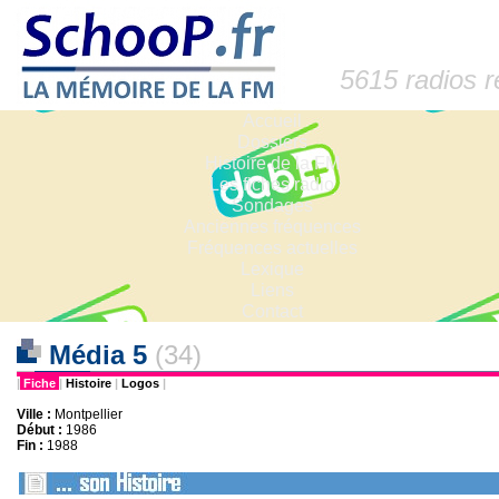
5615 radios 
Accueil
Dossiers
Histoire de la FM
Les fiches radio
Sondages
Anciennes fréquences
Fréquences actuelles
Lexique
Liens
Contact
Média 5
(34)
|
Fiche
|
Histoire
|
Logos
|
Ville :
Montpellier
Début :
1986
Fin :
1988