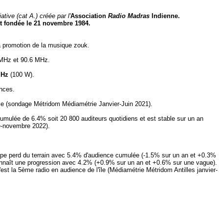
tive (cat A.) créée par l'
Association
Radio Madras
Indienne.
t fondée le 21 novembre 1984.
la promotion de la musique zouk.
 MHz et 90.6 MHz.
MHz
(100 W).
nces.
'île (sondage Métridom Médiamétrie Janvier-Juin 2021).
cumulée de 6.4% soit 20 800 auditeurs quotidiens et est stable sur un an
-novembre 2022).
e perd du terrain avec 5.4% d'audience cumulée (-1.5% sur un an et +0.3%
connaît une progression avec 4.2% (+0.9% sur un an et +0.6% sur une vague).
'est la 5ème radio en audience de l'île (Médiamétrie Métridom Antilles janvier-