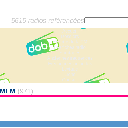
5615 radios référencées
Accueil
Dossiers
Histoire de la FM
Les fiches radio
Sondages
Anciennes fréquences
Fréquences actuelles
Lexique
Liens
Contact
- MFM
(971)