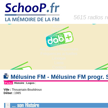
5615 radios 
Accueil
Dossiers
Histoire de la FM
Les fiches radio
Sondages
Anciennes fréquences
Fréquences actuelles
Lexique
Liens
Contact
Mélusine FM - Mélusine FM progr.
|
Fiche
|
Histoire
|
Logos
|
Ville :
Thouarsais-Bouildroux
Début :
1985