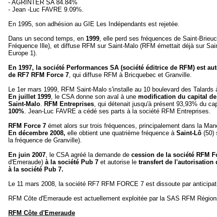
- AGRINTER SA 84.84%
- Jean -Luc FAVRE 9.09%.
En 1995, son adhésion au GIE Les Indépendants est rejetée.
Dans un second temps, en
1999
, elle perd ses fréquences de Saint-Brieu
Fréquence Ille), et diffuse RFM sur Saint-Malo (RFM émettait déjà sur Sain
Europe 1).
En 1997, la société Performances SA (société éditrice de RFM) est aut
de RF7 RFM Force 7
, qui diffuse RFM à Bricquebec et Granville.
Le 1er mars 1999, RFM Saint-Malo s'installe au 10 boulevard des Talards 
En juillet 1999
, le CSA donne son aval à une
modification du capital d
Saint-Malo
.
RFM Entreprises
, qui détenait jusqu'à présent 93,93% du cap
100%
. Jean-Luc FAVRE a cédé ses parts à la société RFM Entreprises.
RFM Force 7
émet alors sur trois fréquences, principalement dans la Man
En décembre 2008,
elle obtient une quatrième fréquence à
Saint-Lô
(50) 
la fréquence de Granville).
En juin 2007
, le CSA agréé la demande de
cession de la société RFM F
d'Emeraude)
à la société Pub 7
et autorise le
transfert de l'autorisati
à la société Pub 7.
Le 11 mars 2008, la société RF7 RFM FORCE 7 est dissoute par anticipati
RFM Côte d'Emeraude est actuellement exploitée par la SAS RFM Région
RFM Côte d'Emeraude