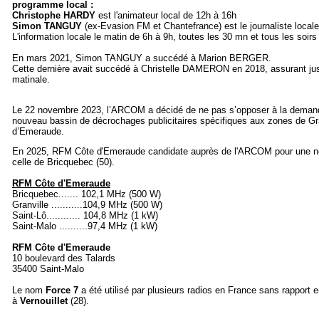
programme local :
Christophe HARDY
est l'animateur local de 12h à 16h
Simon TANGUY
(ex-Evasion FM et Chantefrance) est le journaliste locale
L'information locale le matin de 6h à 9h, toutes les 30 mn et tous les soirs
En mars 2021, Simon TANGUY a succédé à Marion BERGER.
Cette dernière avait
succédé à
Christelle DAMERON en 2018, assurant jusqu
matinale.
Le 22 novembre 2023, l’ARCOM a décidé de ne pas s’opposer à la deman
nouveau bassin de décrochages publicitaires spécifiques aux zones de Gr
d’Emeraude.
En 2025, RFM Côte d'Emeraude candidate auprès de l'ARCOM pour une nou
celle de Bricquebec (50).
RFM Côte d'Emeraude
Bricquebec....... 102,1 MHz (500 W)
Granville ...........104,9 MHz (500 W)
Saint-Lô............ 104,8 MHz (1 kW)
Saint-Malo ..........97,4 MHz (1 kW)
RFM Côte d'Emeraude
10 boulevard des Talards
35400 Saint-Malo
Le nom
Force 7
a été utilisé par plusieurs radios en France sans rapport e
à
Vernouillet
(28).