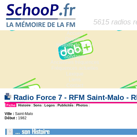
5615 radios 
Accueil
Dossiers
Histoire de la FM
Les fiches radio
Sondages
Anciennes fréquences
Fréquences actuelles
Lexique
Liens
Contact
Radio Force 7 - RFM Saint-Malo -
|
Fiche
|
Histoire
|
Sons
|
Logos
|
Publicités
|
Photos
|
Ville :
Saint-Malo
Début :
1982