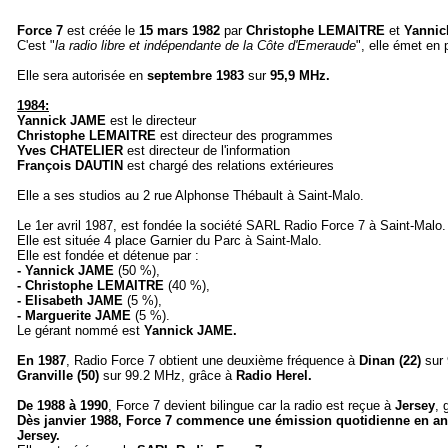
Force 7
est créée le
15 mars
1982
par
Christophe LEMAITRE
et
Yannic
C'est "
la radio libre et indépendante de la Côte d'Emeraude
", elle émet en 
Elle sera autorisée en
septembre 1983
sur
95,9 MHz.
1984:
Yannick JAME
est le directeur
Christophe LEMAITRE
est directeur des programmes
Yves CHATELIER
est directeur de l'information
François DAUTIN
est chargé des relations extérieures
Elle a ses studios au 2 rue Alphonse Thébault à Saint-Malo.
Le 1er avril 1987, est fondée la société SARL Radio Force 7 à Saint-Malo.
Elle est située 4 place Garnier du Parc à Saint-Malo.
Elle est fondée et détenue par :
- Yannick JAME
(50 %),
- Christophe LEMAITRE
(40 %),
- Elisabeth JAME
(5 %),
- Marguerite JAME
(5 %).
Le gérant nommé est
Yannick JAME.
En
1987
,
Radio Force 7 obtient une deuxième fréquence à
Dinan (22)
sur 
Granville (50)
sur 99.2 MHz, grâce à
Radio Herel.
De
1988 à 1990
, Force 7 devient bilingue car la radio est reçue à
Jersey
, 
Dès janvier 1988, Force 7 commence une émission quotidienne en ang
Jersey.