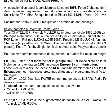
Elle est gérée par la
SARL Radio Force 7
.
A l'occasion d'un appel à candidatures lancé en
1991
, Force 7 change de f
deux nouvelles fréquences. C'est alors l'expansion maximale de la radio 
Saint-Malo 97.4 MHz, Bricquebec (Les Pieux) 102.1 MHz, Dinan 104.1 MH
L'animateur Bobby SMART marqua cette station de son passage.
Ils ont participé à l'aventure Radio Force 7 :
Yves CHATELLIER, Pierrick MULLER (animateur bénévole 1986-1988) ex-r
Bretagne Normandie, puis journaliste à Skyrock Saint-Malo, journaliste à
RCF Lorient, Philippe LUCAS (1985-1987), Frédéric LE GULUCHE (animat
Stéphane (aujourd'hui sur Hit West), Pascal GUILLOTEL (Pascal ABALAN d
parade), Rezo 7, Robby Jingle (le hit du samedi soir), Papyrus des Jumell
Pour couvrir certains moments de la journée, la station fait appel au pr
En 1993
, Force 7 est rachetée par le
groupe Roullier
(spécialiste de la nu
Malo) qui la revendra en
1996
au groupe
Europe 1 communication.
Force 7 devient alors une locale de
RFM,
dans un premier temps sur les 
Bricquebec
, les fréquences bretonnes diffusant un programme local (le t
Bretagne).
Le 27 avril 1993, Jean-Luc FAVRE est nommé gérant de la SARL Radio F
démissionnaire.
La répartition des parts du capital social est la suivante :
- Yannick JAME 40%,
- AGRINTER SA 60%.
Le 29 juin 1993, suite à une augmentation de capital de la SARL Radio Force
- Yannick JAME 6.06%,