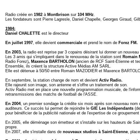
Radio créée en
1982
à
Montbrison
sur
104 MHz
.
Les fondateurs sont Pierre Lagresle, Daniel Chapelle, Georges Giraud, Gi
1984:
Daniel CHALETTE
est le directeur
En juillet 1997
, elle devient
commerciale
et prend le nom de
Forez FM.
En 2003,
la radio est reprise par 3 copains désirant lui donner un nouveau 
Les 3 amis qui s'impliquent dans le renouveau de la station sont
R
omain
Radio Forez)
, Maxence BARTHOLON
(ancien de RCF Saint-Etienne et tec
Ensemble, ils créent la structure Active Médias AM SARL.
Elle est détenue à 50/50 entre Romain MAZODIER et Maxence BARTOL
En septembre, la station change de nom et devient
Activ Radio.
Elle rajeunit son image, son antenne et s'offre un traitement de son.
Activ Radio met en place une nouvelle programmation musicale, de l'inform
retransmissions des matchs de football de l'ASSE.
En 2004
, un premier sondage la crédite six mois après son nouveau nom
auditeurs. Ce succès lui permet de rejoindre le
GIE Les Indépendants
(d
pour bénéficier de la publicité nationale et de l'expertise de ce groupemen
En 2005, elle déménage son émetteur et s'installe sur les hauteurs de Saint
propre.
En 2007, elle s'installe dans de
nouveaux studios à Saint-Etienne
, plac