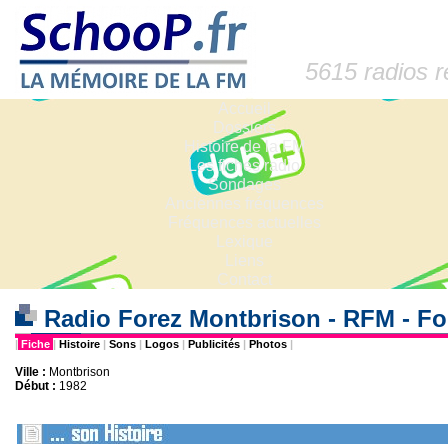
5615 radios 
Accueil
Dossiers
Histoire de la FM
Les fiches radio
Sondages
Anciennes fréquences
Fréquences actuelles
Lexique
Liens
Contact
Radio Forez Montbrison - RFM - Fo
|
Fiche
|
Histoire
|
Sons
|
Logos
|
Publicités
|
Photos
|
Ville :
Montbrison
Début :
1982