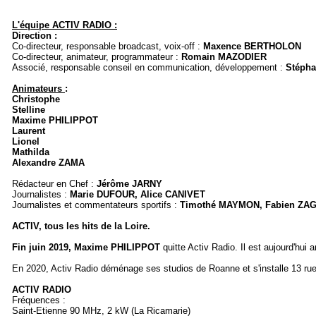
L'équipe ACTIV RADIO :
Direction :
Co-directeur, responsable broadcast, voix-off :
Maxence BERTHOLON
Co-directeur, animateur, programmateur :
Romain MAZODIER
Associé, responsable conseil en communication, développement :
Stéph
Animateurs
:
Christophe
Stelline
Maxime PHILIPPOT
Laurent
Lionel
Mathilda
Alexandre ZAMA
Rédacteur en Chef :
Jérôme JARNY
Journalistes :
Marie DUFOUR, Alice CANIVET
Journalistes et commentateurs sportifs :
Timothé MAYMON,
Fabien ZAG
ACTIV, tous les hits de la Loire.
Fin juin 2019, Maxime PHILIPPOT
quitte Activ Radio. Il est aujourd'hui
En 2020, Activ Radio déménage ses studios de Roanne et s'installe 13 rue
ACTIV RADIO
Fréquences :
Saint-Etienne 90 MHz, 2 kW (La Ricamarie)