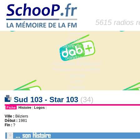
5615 radios 
Accueil
Dossiers
Histoire de la FM
Les fiches radio
Sondages
Anciennes fréquences
Fréquences actuelles
Lexique
Liens
Contact
Sud 103 - Star 103
(34)
|
Fiche
|
Histoire
|
Logos
|
Ville :
Béziers
Début :
1981
Fin :
?