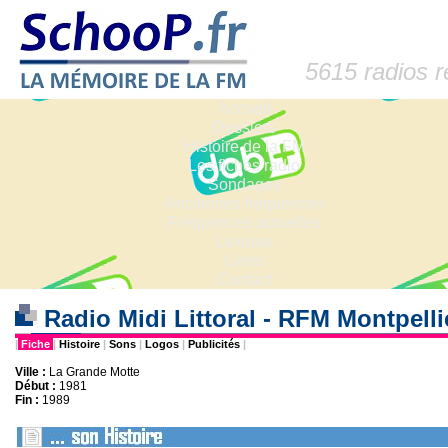
5615 radios 
Accueil
Dossiers
Histoire de la FM
Les fiches radio
Sondages
Anciennes fréquences
Fréquences actuelles
Lexique
Liens
Contact
Radio Midi Littoral - RFM Montpelli
|
Fiche
|
Histoire
|
Sons
|
Logos
|
Publicités
|
Ville :
La Grande Motte
Début :
1981
Fin :
1989