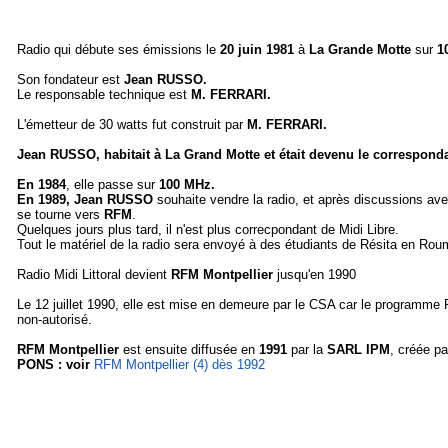
Radio qui débute ses émissions le
20 juin 1981
à
La Grande Motte
sur
1
Son fondateur est
Jean RUSSO.
Le responsable technique est
M. FERRARI.
L'émetteur de 30 watts fut construit par
M. FERRARI.
Jean RUSSO, habitait à La Grand Motte et était devenu le corresponda
En 1984
, elle passe sur
100 MHz.
En 1989, Jean RUSSO
souhaite vendre la radio, et après discussions av
se tourne vers
RFM
.
Quelques jours plus tard, il n'est plus correcpondant de Midi Libre.
Tout le matériel de la radio sera envoyé à des étudiants de Résita en Rou
Radio Midi Littoral devient
RFM Montpellier
jusqu'en 1990
Le 12 juillet 1990, elle est mise en demeure par le CSA car le programme 
non-autorisé.
RFM Montpellier
est ensuite diffusée en
1991
par la
SARL IPM
, créée p
PONS : voir
RFM Montpellier (4) dès 1992