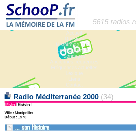
5615 radios 
Accueil
Dossiers
Histoire de la FM
Les fiches radio
Sondages
Anciennes fréquences
Fréquences actuelles
Lexique
Liens
Contact
Radio Méditerranée 2000
(34)
|
Fiche
|
Histoire
|
Ville :
Montpellier
Début :
1978