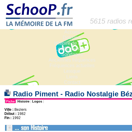
5615 radios 
Accueil
Dossiers
Histoire de la FM
Les fiches radio
Sondages
Anciennes fréquences
Fréquences actuelles
Lexique
Liens
Contact
Radio Piment - Radio Nostalgie Bé
|
Fiche
|
Histoire
|
Logos
|
Ville :
Beziers
Début :
1982
Fin :
1992