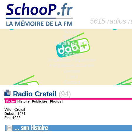
5615 radios 
Accueil
Dossiers
Histoire de la FM
Les fiches radio
Sondages
Anciennes fréquences
Fréquences actuelles
Lexique
Liens
Contact
Radio Creteil
(94)
|
Fiche
|
Histoire
|
Publicités
|
Photos
|
Ville :
Créteil
Début :
1981
Fin :
1983